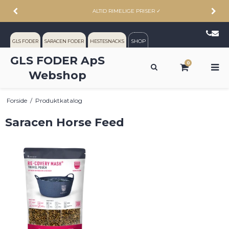
ALTID RIMELIGE PRISER
✓
SHOP
GLS FODER
SARACEN FODER
HESTESNACKS
GLS FODER ApS
0
Webshop
Forside
/
Produktkatalog
Saracen Horse Feed