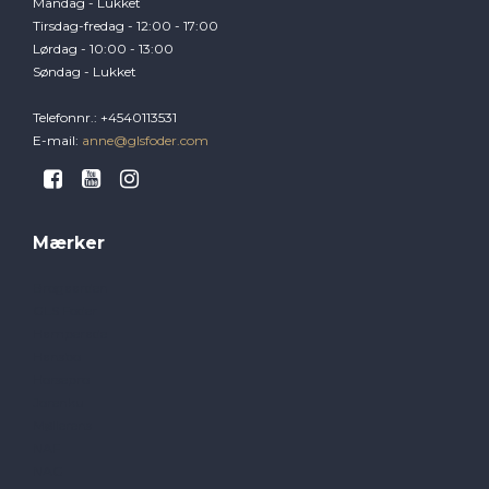
Mandag - Lukket
Tirsdag-fredag - 12:00 - 17:00
Lørdag - 10:00 - 13:00
Søndag - Lukket
Telefonnr.
:
+4540113531
E-mail
:
anne@glsfoder.com
Mærker
Brogaarden
GLS Foder
Hamperade
Hansbo
Horsepro
Jorenku
Møllerens
NAF
NAG