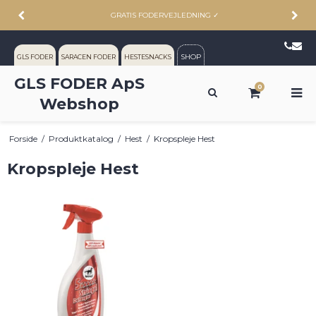
ALTID RIMELIGE PRISER
✓
SHOP
GLS FODER
SARACEN FODER
HESTESNACKS
GLS FODER ApS
0
Webshop
Forside
/
Produktkatalog
/
Hest
/
Kropspleje Hest
Kropspleje Hest