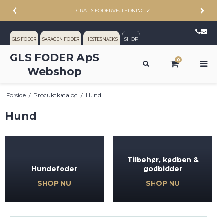
GRATIS FODERVEJLEDNING
✓
SHOP
GLS FODER
SARACEN FODER
HESTESNACKS
GLS FODER ApS
0
Webshop
Forside
/
Produktkatalog
/
Hund
Hund
Tilbehør, kødben &
Hundefoder
godbidder
SHOP NU
SHOP NU