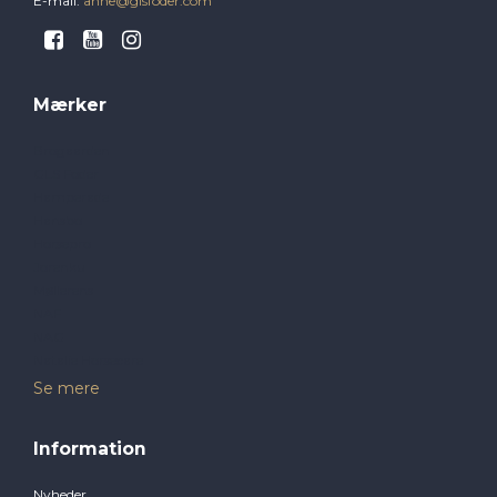
E-mail
:
anne@glsfoder.com
Mærker
Brogaarden
GLS Foder
Hamperade
Hansbo
Horsepro
Jorenku
Møllerens
NAF
NAG
Natalie Horsecare
Se mere
Information
Nyheder