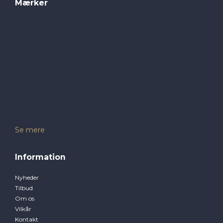
Mærker
Brogaarden
GLS Foder
Hamperade
Hansbo
Horsepro
Jorenku
Møllerens
NAF
NAG
Natalie Horsecare
Se mere
Information
Nyheder
Tilbud
Om os
Vilkår
Kontakt