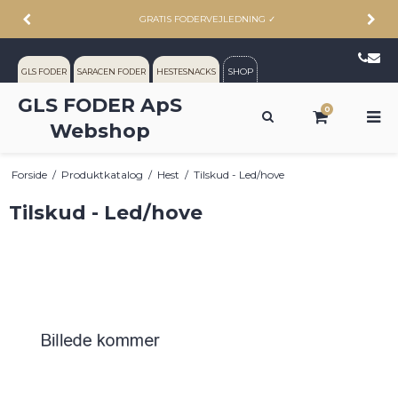
ALTID RIMELIGE PRISER
✓
SHOP
GLS FODER
SARACEN FODER
HESTESNACKS
GLS FODER ApS
0
Webshop
Forside
/
Produktkatalog
/
Hest
/
Tilskud - Led/hove
Tilskud - Led/hove