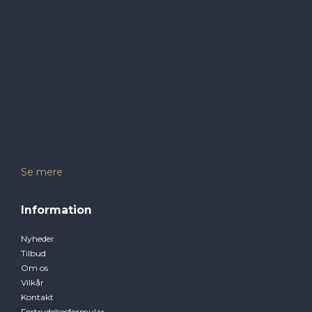
Brogaarden
GLS Foder
Hamperade
Hansbo
Horsepro
Jorenku
Møllerens
NAF
NAG
Natalie Horsecare
Se mere
Information
Nyheder
Tilbud
Om os
Vilkår
Kontakt
Fortrydelsesformular