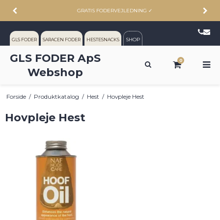
GRATIS FODERVEJLEDNING
✓
SHOP
GLS FODER
SARACEN FODER
HESTESNACKS
GLS FODER ApS
0
Webshop
Forside
/
Produktkatalog
/
Hest
/
Hovpleje Hest
Hovpleje Hest