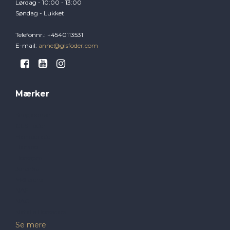
Lørdag - 10:00 - 13:00
Søndag - Lukket
Telefonnr.
:
+4540113531
E-mail
:
anne@glsfoder.com
Mærker
Brogaarden
GLS Foder
Hamperade
Hansbo
Horsepro
Jorenku
Møllerens
NAF
NAG
Natalie Horsecare
Se mere