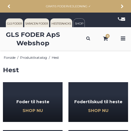
GRATIS FODERVEJLEDNING
✓
SHOP
GLS FODER
SARACEN FODER
HESTESNACKS
GLS FODER ApS
0
Webshop
Forside
/
Produktkatalog
/
Hest
Hest
Foder til heste
Fodertilskud til heste
SHOP NU
SHOP NU