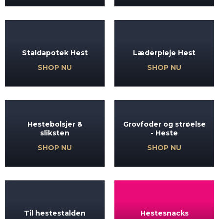
Staldapotek Hest
Læderpleje Hest
SHOP NU
SHOP NU
Hestebolsjer &
Grovfoder og strøelse
sliksten
- Heste
SHOP NU
SHOP NU
Til hestestalden
Hestesnacks