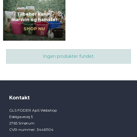
Tilbehør kanin,
marsvin og hamster
SHOP NU
Ingen produkter fundet.
Kontakt
GLS FODER ApS Webshop
Edelgavevej 5
2765 Smørum
CVR-nummer
:
34461104