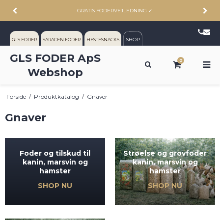
GRATIS FODERVEJLEDNING
✓
SHOP
GLS FODER
SARACEN FODER
HESTESNACKS
GLS FODER ApS
0
Webshop
Forside
/
Produktkatalog
/
Gnaver
Gnaver
Strøelse og grovfoder
Foder og tilskud til
kanin, marsvin og
kanin, marsvin og
hamster
hamster
SHOP NU
SHOP NU