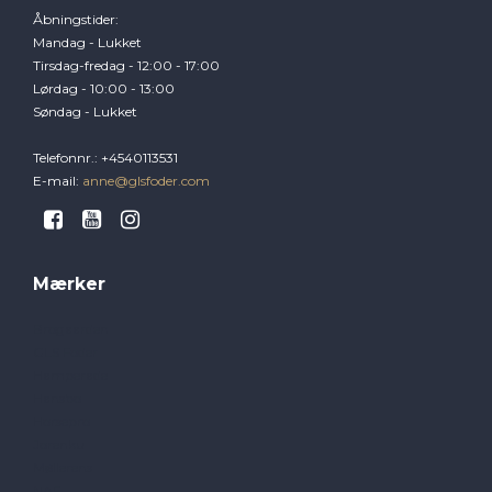
Åbningstider
:
Mandag - Lukket
Tirsdag-fredag - 12:00 - 17:00
Lørdag - 10:00 - 13:00
Søndag - Lukket
Telefonnr.
:
+4540113531
E-mail
:
anne@glsfoder.com
Mærker
Brogaarden
GLS Foder
Hamperade
Hansbo
Horsepro
Jorenku
Møllerens
NAF