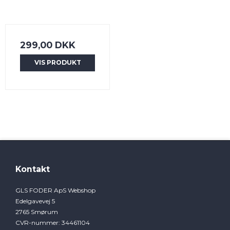
299,00 DKK
VIS PRODUKT
Kontakt
GLS FODER ApS Webshop
Edelgavevej 5
2765 Smørum
CVR-nummer
:
34461104