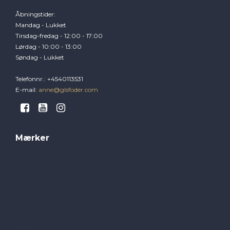
Åbningstider
:
Mandag - Lukket
Tirsdag-fredag - 12:00 - 17:00
Lørdag - 10:00 - 13:00
Søndag - Lukket
Telefonnr.
:
+4540113531
E-mail
:
anne@glsfoder.com
Mærker
Brogaarden
GLS Foder
Hamperade
Hansbo
Horsepro
Jorenku
Møllerens