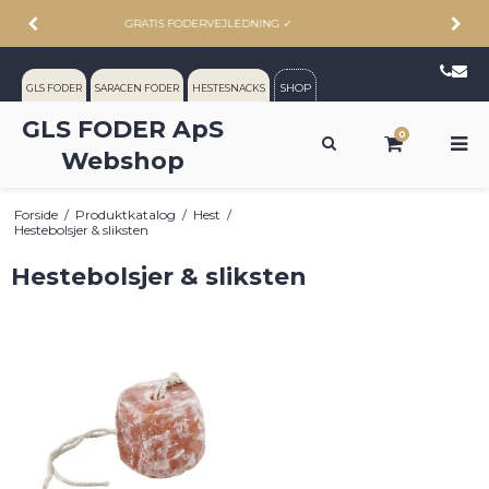
ALTID RIMELIGE PRISER
✓
SHOP
GLS FODER
SARACEN FODER
HESTESNACKS
GLS FODER ApS
0
Webshop
Forside
/
Produktkatalog
/
Hest
/
Hestebolsjer & sliksten
Hestebolsjer & sliksten