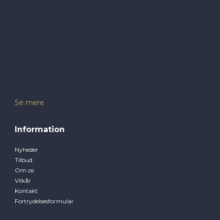
GLS Foder
Hamperade
Hansbo
Horsepro
Jorenku
Møllerens
NAF
NAG
Natalie Horsecare
Se mere
Information
Nyheder
Tilbud
Om os
Vilkår
Kontakt
Fortrydelsesformular