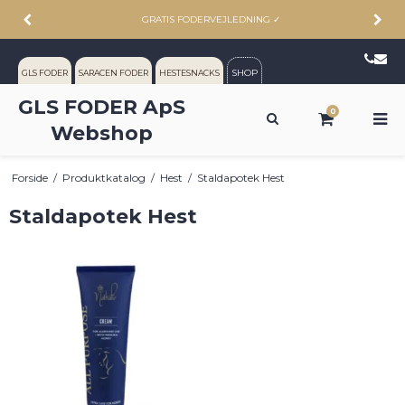
GRATIS FODERVEJLEDNING
✓
SHOP
GLS FODER
SARACEN FODER
HESTESNACKS
GLS FODER ApS
0
Webshop
Forside
/
Produktkatalog
/
Hest
/
Staldapotek Hest
Staldapotek Hest