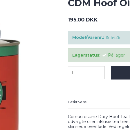
CDM Hoof Oil
195,00 DKK
Model/Varenr.:
1515426
Lagerstatus:
På lager
Beskrivelse
Cornucrescine Daily Hoof Tea T
udvalgte olier inklusiv tea tree,
skinnede overflade. Ved regel