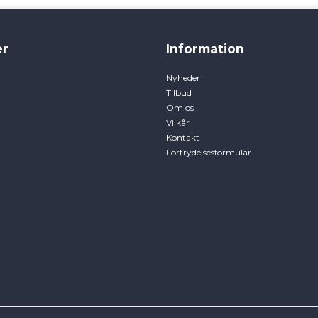
r
Information
en
Nyheder
Tilbud
e
Om os
Vilkår
Kontakt
Fortrydelsesformular
rsecare