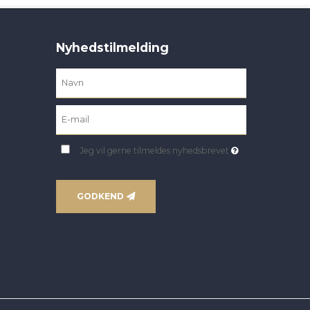
Nyhedstilmelding
Jeg vil gerne tilmeldes nyhedsbrevet
GODKEND