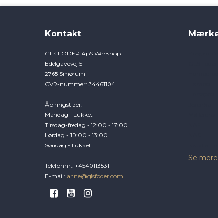
Kontakt
Mærke
GLS FODER ApS Webshop
Brogaard
Edelgavevej 5
GLS Foder
2765 Smørum
Hamperad
CVR-nummer
:
34461104
Hansbo
Horsepro
Åbningstider
:
Jorenku
Mandag - Lukket
Møllerens
Tirsdag-fredag - 12:00 - 17:00
NAF
Lørdag - 10:00 - 13:00
NAG
Søndag - Lukket
Natalie Ho
Se mere
Telefonnr.
:
+4540113531
E-mail
:
anne@glsfoder.com