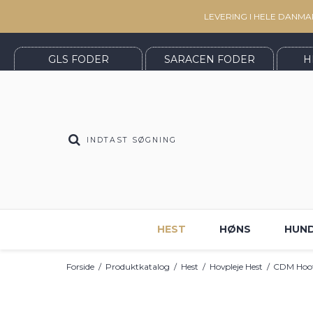
LEVERING I HELE DANMA
GLS FODER
SARACEN FODER
H
HEST
HØNS
HUN
Forside
/
Produktkatalog
/
Hest
/
Hovpleje Hest
/
CDM Hoof 