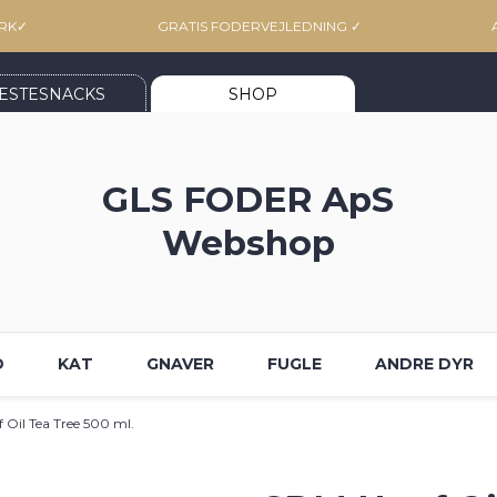
RK
✓
GRATIS FODERVEJLEDNING
✓
ESTESNACKS
SHOP
GLS FODER ApS
Webshop
D
KAT
GNAVER
FUGLE
ANDRE DYR
Oil Tea Tree 500 ml.