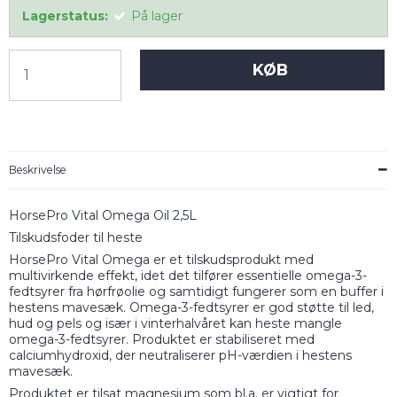
Lagerstatus:
På lager
KØB
Beskrivelse
HorsePro Vital Omega Oil 2,5L
Tilskudsfoder til heste
HorsePro Vital Omega er et tilskudsprodukt med
multivirkende effekt, idet det tilfører essentielle omega-3-
fedtsyrer fra hørfrøolie og samtidigt fungerer som en buffer i
hestens mavesæk. Omega-3-fedtsyrer er god støtte til led,
hud og pels og især i vinterhalvåret kan heste mangle
omega-3-fedtsyrer. Produktet er stabiliseret med
calciumhydroxid, der neutraliserer pH-værdien i hestens
mavesæk.
Produktet er tilsat magnesium som bl.a. er vigtigt for