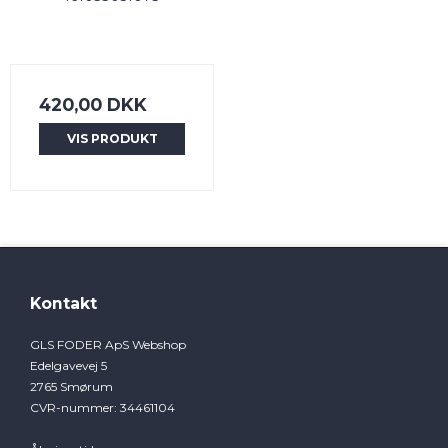
420,00 DKK
VIS PRODUKT
Kontakt
GLS FODER ApS Webshop
Edelgavevej 5
2765 Smørum
CVR-nummer
:
34461104