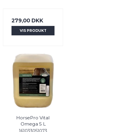
279,00 DKK
VIS PRODUKT
HorsePro Vital
Omega 5 L
161033051073