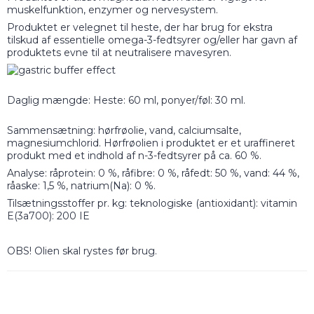
muskelfunktion, enzymer og nervesystem.
Produktet er velegnet til heste, der har brug for ekstra
tilskud af essentielle omega-3-fedtsyrer og/eller har gavn af
produktets evne til at neutralisere mavesyren.
Daglig mængde: Heste: 60 ml, ponyer/føl: 30 ml.
Sammensætning: hørfrøolie, vand, calciumsalte,
magnesiumchlorid. Hørfrøolien i produktet er et uraffineret
produkt med et indhold af n-3-fedtsyrer på ca. 60 %.
Analyse: råprotein: 0 %, råfibre: 0 %, råfedt: 50 %, vand: 44 %,
råaske: 1,5 %, natrium(Na): 0 %.
Tilsætningsstoffer pr. kg: teknologiske (antioxidant): vitamin
E(3a700): 200 IE
OBS! Olien skal rystes før brug.