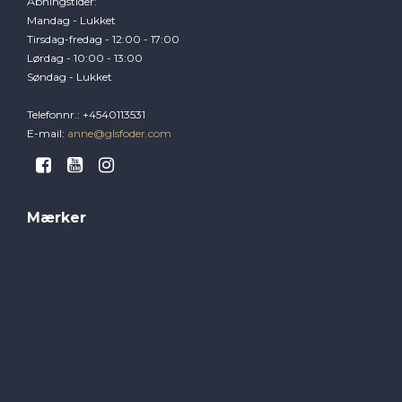
Åbningstider
:
Mandag - Lukket
Tirsdag-fredag - 12:00 - 17:00
Lørdag - 10:00 - 13:00
Søndag - Lukket
Telefonnr.
:
+4540113531
E-mail
:
anne@glsfoder.com
Mærker
Brogaarden
GLS Foder
Hamperade
Hansbo
Horsepro
Jorenku
Møllerens
NAF