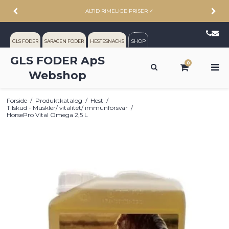
ALTID RIMELIGE PRISER
✓
SHOP
GLS FODER
SARACEN FODER
HESTESNACKS
GLS FODER ApS
0
Webshop
Forside
/
Produktkatalog
/
Hest
/
Tilskud - Muskler/ vitalitet/ immunforsvar
/
HorsePro Vital Omega 2,5 L