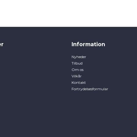
r
Information
en
Nyheder
Tilbud
e
Om os
Vilkår
Kontakt
Fortrydelsesformular
rsecare