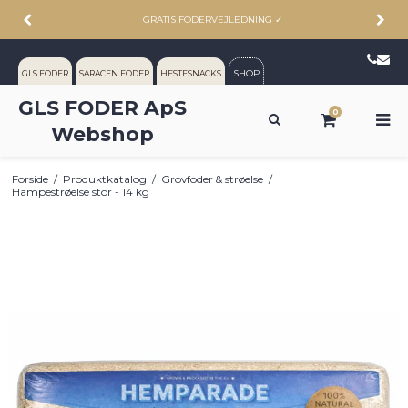
GRATIS FODERVEJLEDNING
✓
SHOP
GLS FODER
SARACEN FODER
HESTESNACKS
GLS FODER ApS
0
Webshop
Forside
/
Produktkatalog
/
Grovfoder & strøelse
/
Hampestrøelse stor - 14 kg