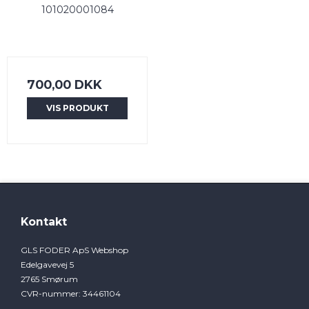
101020001084
700,00 DKK
VIS PRODUKT
Kontakt
GLS FODER ApS Webshop
Edelgavevej 5
2765 Smørum
CVR-nummer
:
34461104