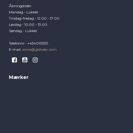
Åbningstider
:
Mandag - Lukket
Tirsdag-fredag - 12:00 - 17:00
Lørdag - 10:00 - 13:00
Søndag - Lukket
Telefonnr.
:
+4540113531
E-mail
:
anne@glsfoder.com
Mærker
Brogaarden
GLS Foder
Hamperade
Hansbo
Horsepro
Jorenku
Møllerens