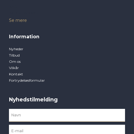
NAF
NAG
Natalie Horsecare
Se mere
Information
Nyheder
Tilbud
Om os
Vilkår
Kontakt
Fortrydelsesformular
Nyhedstilmelding