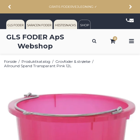
GRATIS FODERVEJLEDNING
✓
SHOP
GLS FODER
SARACEN FODER
HESTESNACKS
GLS FODER ApS
0
Webshop
Forside
/
Produktkatalog
/
Grovfoder & strøelse
/
Allround Spand Transparant Pink 12L