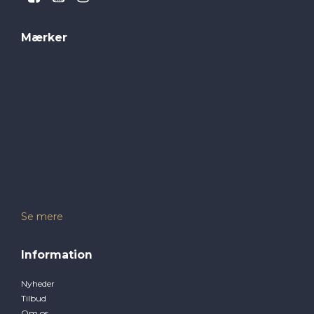
Mærker
Brogaarden
GLS Foder
Hamperade
Hansbo
Horsepro
Jorenku
Møllerens
NAF
NAG
Natalie Horsecare
Se mere
Information
Nyheder
Tilbud
Om os