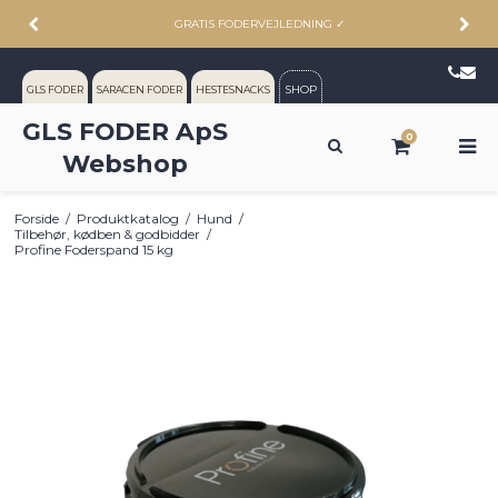
GRATIS FODERVEJLEDNING
✓
SHOP
GLS FODER
SARACEN FODER
HESTESNACKS
GLS FODER ApS
0
Webshop
Forside
/
Produktkatalog
/
Hund
/
Tilbehør, kødben & godbidder
/
Profine Foderspand 15 kg