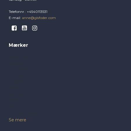
Telefonnr.
:
+4540113531
E-mail
:
anne@glsfoder.com
Mærker
Brogaarden
GLS Foder
Hamperade
Hansbo
Horsepro
Jorenku
Møllerens
NAF
NAG
Natalie Horsecare
Se mere