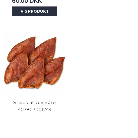
60,00 DKK
VIS PRODUKT
Snack`it Griseøre
407807001243