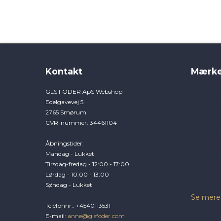
Kontakt
Mærke
GLS FODER ApS Webshop
Brogaard
Edelgavevej 5
GLS Foder
2765 Smørum
Hamperad
CVR-nummer
:
34461104
Hansbo
Horsepro
Åbningstider
:
Jorenku
Mandag - Lukket
Møllerens
Tirsdag-fredag - 12:00 - 17:00
NAF
Lørdag - 10:00 - 13:00
NAG
Søndag - Lukket
Natalie Ho
Se mere
Telefonnr.
:
+4540113531
E-mail
:
anne@glsfoder.com