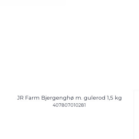
JR Farm Bjergenghø m. gulerod 1,5 kg
407807010281