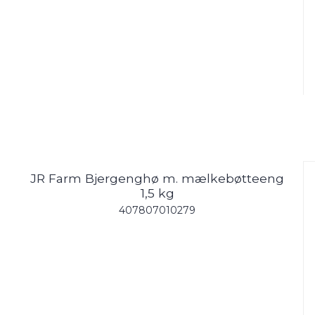
JR Farm Bjergenghø m. mælkebøtteeng
1,5 kg
407807010279