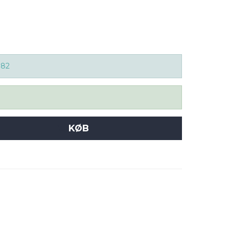
082
KØB