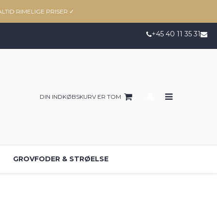
ALTID RIMELIGE PRISER
✓
+45 40 11 35 31
DIN INDKØBSKURV ER TOM
GROVFODER & STRØELSE