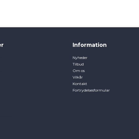
r
Information
en
Nyheder
Tilbud
e
Om os
Vilkår
Kontakt
Fortrydelsesformular
rsecare