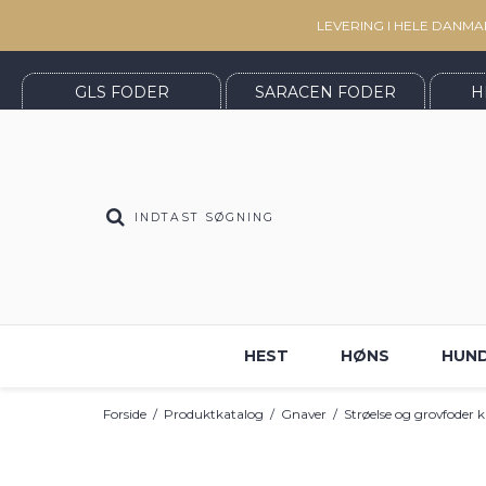
LEVERING I HELE DANMA
GLS FODER
SARACEN FODER
H
HEST
HØNS
HUN
Forside
/
Produktkatalog
/
Gnaver
/
Strøelse og grovfoder 