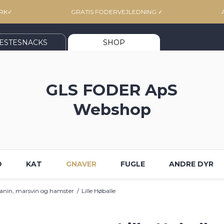
RK
✓
GRATIS FODERVEJLEDNING
✓
ESTESNACKS
SHOP
GLS FODER ApS
Webshop
D
KAT
GNAVER
FUGLE
ANDRE DYR
kanin, marsvin og hamster
/
Lille Høballe