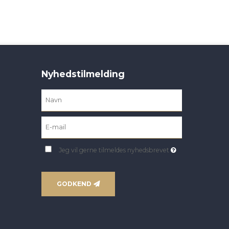
Nyhedstilmelding
Jeg vil gerne tilmeldes nyhedsbrevet
GODKEND